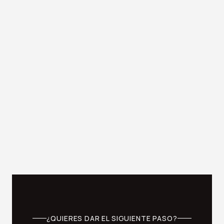
Carpintería residencial en

Valladolid
Calidad, diseño, funcionalidad y estilo excepcional
ajustado a tus necesidades
¿QUIERES DAR EL SIGUIENTE PASO?